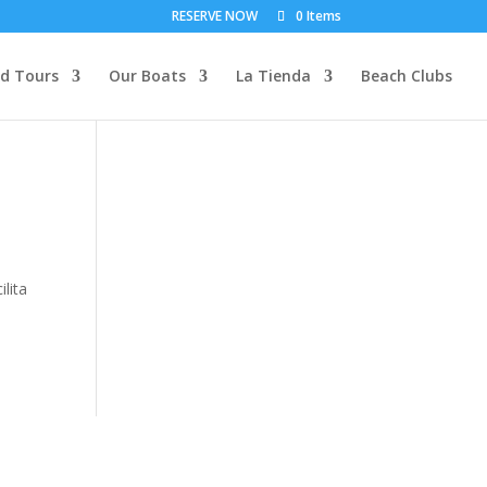
RESERVE NOW
0 Items
d Tours
Our Boats
La Tienda
Beach Clubs
lita