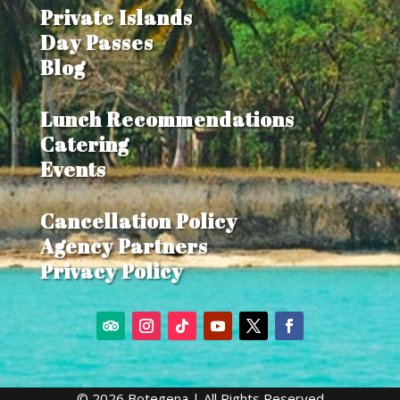
Private Islands
Day Passes
Blog
Lunch Recommendations
Catering
Events
Cancellation Policy
Agency Partners
Privacy Policy
© 2026 Botegena | All Rights Reserved