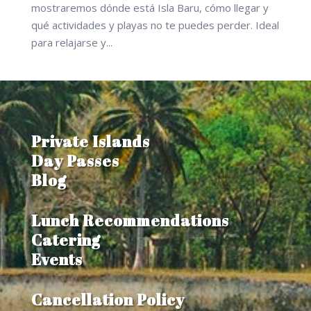
mostraremos dónde está Isla Baru, cómo llegar y
qué actividades y playas no te puedes perder. Ideal
para relajarse y...
Private Islands
Day Passes
Blog
Lunch Recommendations
Catering
Events
Cancellation Policy