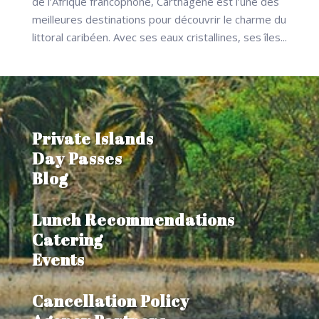
de l’Afrique francophone, Carthagène est l’une des
meilleures destinations pour découvrir le charme du
littoral caribéen. Avec ses eaux cristallines, ses îles...
Private Islands
Day Passes
Blog
Lunch Recommendations
Catering
Events
Cancellation Policy