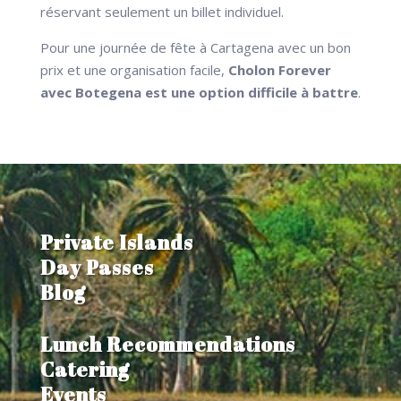
réservant seulement un billet individuel.
Pour une journée de fête à Cartagena avec un bon
prix et une organisation facile,
Cholon Forever
avec Botegena est une option difficile à battre
.
Private Islands
Day Passes
Blog
Lunch Recommendations
Catering
Events