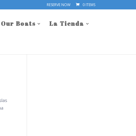
RESERVE NOW
0 ITEMS
Our Boats
La Tienda
slas
na