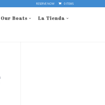
RESERVE NOW
0 ITEMS
Our Boats
La Tienda
s
l