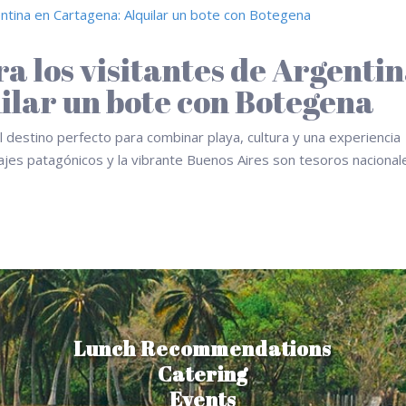
a los visitantes de Argenti
ilar un bote con Botegena
l destino perfecto para combinar playa, cultura y una experiencia
isajes patagónicos y la vibrante Buenos Aires son tesoros nacional
Lunch Recommendations
Catering
Events