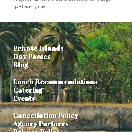
qué hacer y qué...
Private Islands
Day Passes
Blog
Lunch Recommendations
Catering
Events
Cancellation Policy
Agency Partners
Privacy Policy