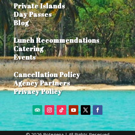
Private Islands
Day Passes
Blog
Lunch Recommendations
Catering
Events
Cancellation Policy
Agency Partners
Privacy Policy
© 2026 Botegena | All Rights Reserved